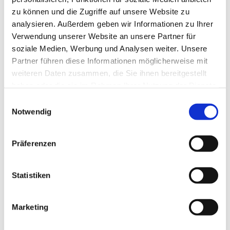
zu können und die Zugriffe auf unsere Website zu
analysieren. Außerdem geben wir Informationen zu Ihrer
Verwendung unserer Website an unsere Partner für
soziale Medien, Werbung und Analysen weiter. Unsere
Partner führen diese Informationen möglicherweise mit
weiteren Daten zusammen, die Sie ihnen bereitgestellt
haben oder die sie im Rahmen Ihrer Nutzung der Dienste
gesammelt haben.
E
Notwendig
i
n
w
Präferenzen
i
l
l
Statistiken
i
g
Marketing
Dies könnte Sie auch interessieren
u
n