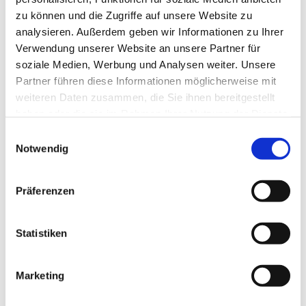
zu können und die Zugriffe auf unsere Website zu
analysieren. Außerdem geben wir Informationen zu Ihrer
Verwendung unserer Website an unsere Partner für
soziale Medien, Werbung und Analysen weiter. Unsere
Partner führen diese Informationen möglicherweise mit
weiteren Daten zusammen, die Sie ihnen bereitgestellt
haben oder die sie im Rahmen Ihrer Nutzung der Dienste
gesammelt haben.
E
Notwendig
i
n
w
Präferenzen
i
l
l
Statistiken
i
g
Marketing
Dies könnte Sie auch interessieren
u
n