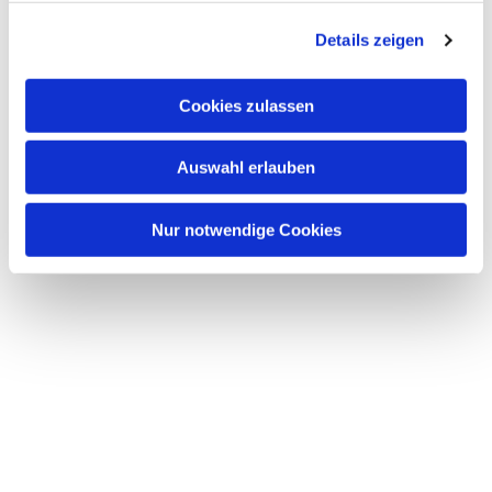
g
Details zeigen
s
a
u
Cookies zulassen
s
w
Auswahl erlauben
a
h
l
Nur notwendige Cookies