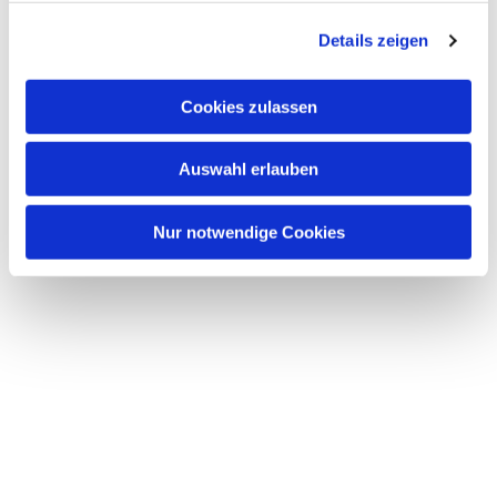
g
Details zeigen
s
a
u
Cookies zulassen
s
w
Auswahl erlauben
a
h
l
Nur notwendige Cookies