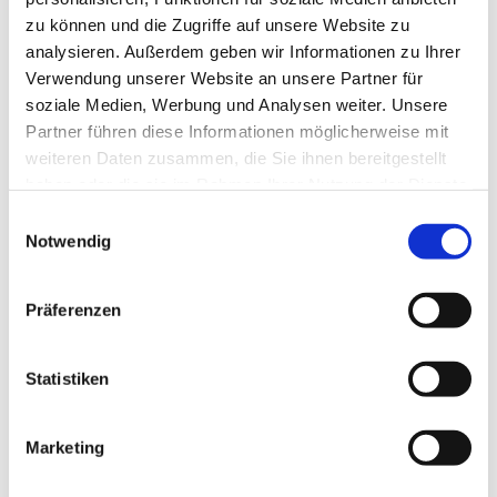
zu können und die Zugriffe auf unsere Website zu
analysieren. Außerdem geben wir Informationen zu Ihrer
Verwendung unserer Website an unsere Partner für
soziale Medien, Werbung und Analysen weiter. Unsere
Partner führen diese Informationen möglicherweise mit
weiteren Daten zusammen, die Sie ihnen bereitgestellt
haben oder die sie im Rahmen Ihrer Nutzung der Dienste
gesammelt haben.
E
Notwendig
i
n
w
Präferenzen
i
l
l
Statistiken
i
g
Marketing
Dies könnte Sie auch interessieren
u
n