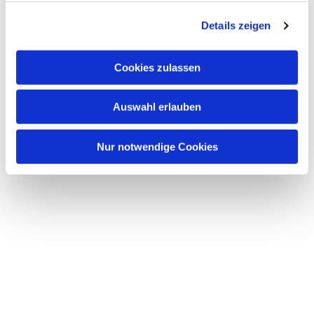
g
Details zeigen
s
a
u
Cookies zulassen
s
w
Auswahl erlauben
a
h
l
Nur notwendige Cookies