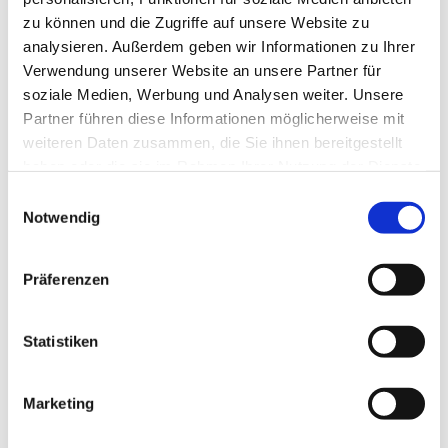
zu können und die Zugriffe auf unsere Website zu
analysieren. Außerdem geben wir Informationen zu Ihrer
Verwendung unserer Website an unsere Partner für
soziale Medien, Werbung und Analysen weiter. Unsere
Partner führen diese Informationen möglicherweise mit
weiteren Daten zusammen, die Sie ihnen bereitgestellt
haben oder die sie im Rahmen Ihrer Nutzung der Dienste
gesammelt haben.
E
Notwendig
i
n
w
Präferenzen
i
l
l
Statistiken
i
g
Marketing
Dies könnte Sie auch interessieren
u
n