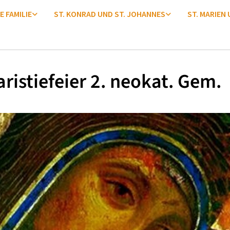
E FAMILIE
ST. KONRAD UND ST. JOHANNES
ST. MARIEN
ristiefeier 2. neokat. Gem.