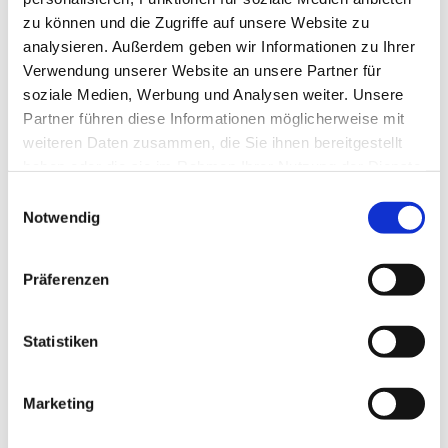
zu können und die Zugriffe auf unsere Website zu
analysieren. Außerdem geben wir Informationen zu Ihrer
Verwendung unserer Website an unsere Partner für
soziale Medien, Werbung und Analysen weiter. Unsere
Partner führen diese Informationen möglicherweise mit
weiteren Daten zusammen, die Sie ihnen bereitgestellt
haben oder die sie im Rahmen Ihrer Nutzung der Dienste
gesammelt haben.
E
Notwendig
i
n
w
Präferenzen
i
l
l
Statistiken
i
g
Marketing
Dies könnte Sie auch interessieren
u
n