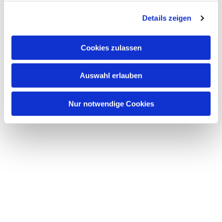
g
Details zeigen
s
a
u
Cookies zulassen
s
w
Auswahl erlauben
a
h
l
Nur notwendige Cookies