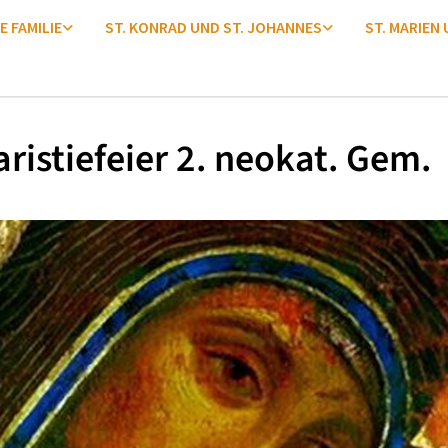
E FAMILIE
ST. KONRAD UND ST. JOHANNES
ST. MARIEN
ristiefeier 2. neokat. Gem.