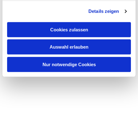
g
Details zeigen
s
a
u
Cookies zulassen
s
w
Auswahl erlauben
a
h
l
Nur notwendige Cookies