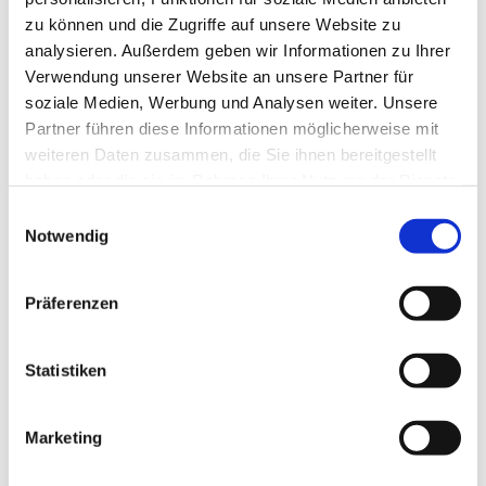
zu können und die Zugriffe auf unsere Website zu
analysieren. Außerdem geben wir Informationen zu Ihrer
Verwendung unserer Website an unsere Partner für
soziale Medien, Werbung und Analysen weiter. Unsere
Partner führen diese Informationen möglicherweise mit
weiteren Daten zusammen, die Sie ihnen bereitgestellt
haben oder die sie im Rahmen Ihrer Nutzung der Dienste
gesammelt haben.
E
Notwendig
i
n
w
Präferenzen
i
l
l
Statistiken
i
g
Marketing
Dies könnte Sie auch interessieren
u
n