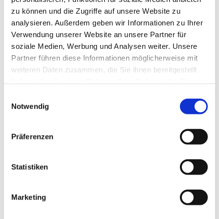
zu können und die Zugriffe auf unsere Website zu
analysieren. Außerdem geben wir Informationen zu Ihrer
Verwendung unserer Website an unsere Partner für
soziale Medien, Werbung und Analysen weiter. Unsere
Partner führen diese Informationen möglicherweise mit
weiteren Daten zusammen, die Sie ihnen bereitgestellt
haben oder die sie im Rahmen Ihrer Nutzung der Dienste
gesammelt haben.
E
Notwendig
i
n
w
Präferenzen
i
l
l
Statistiken
i
g
Marketing
Dies könnte Sie auch interessieren
u
n