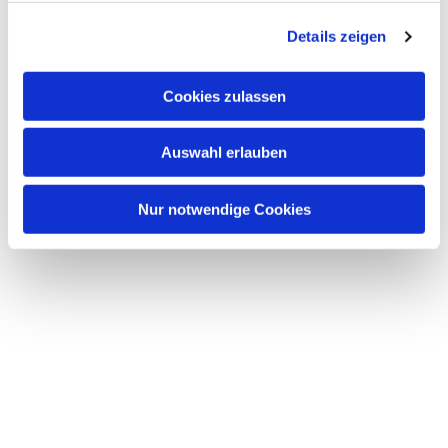
g
Details zeigen
s
a
u
Cookies zulassen
s
w
Auswahl erlauben
a
h
l
Nur notwendige Cookies