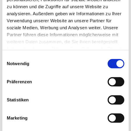
zu können und die Zugriffe auf unsere Website zu
analysieren. Außerdem geben wir Informationen zu Ihrer
Verwendung unserer Website an unsere Partner für
soziale Medien, Werbung und Analysen weiter. Unsere
Partner führen diese Informationen möglicherweise mit
weiteren Daten zusammen, die Sie ihnen bereitgestellt
haben oder die sie im Rahmen Ihrer Nutzung der Dienste
gesammelt haben.
E
Notwendig
i
n
w
Präferenzen
i
l
l
Statistiken
i
g
Marketing
Dies könnte Sie auch interessieren
u
n