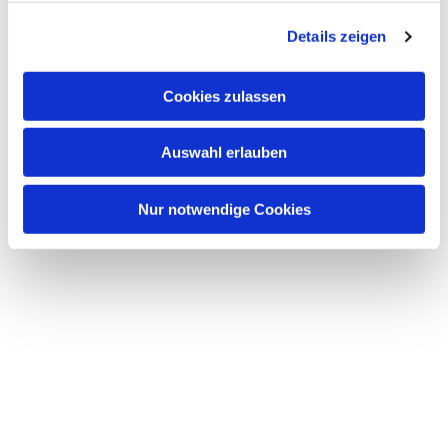
g
Details zeigen
s
a
u
Cookies zulassen
s
w
Auswahl erlauben
a
h
l
Nur notwendige Cookies