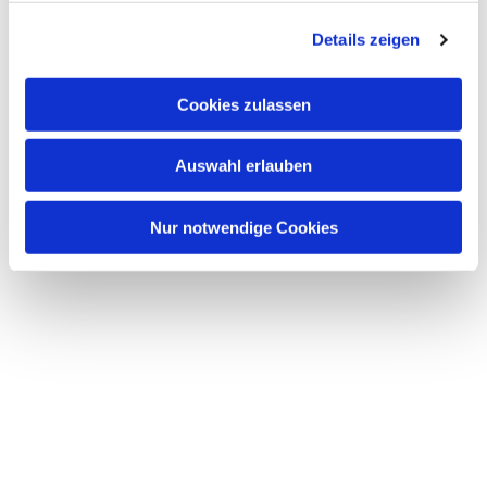
g
Details zeigen
s
a
u
Cookies zulassen
s
w
Auswahl erlauben
a
h
l
Nur notwendige Cookies