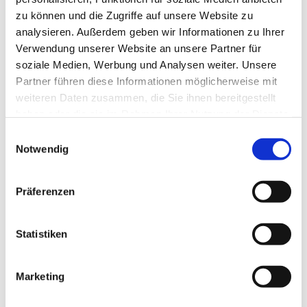
zu können und die Zugriffe auf unsere Website zu
analysieren. Außerdem geben wir Informationen zu Ihrer
Verwendung unserer Website an unsere Partner für
soziale Medien, Werbung und Analysen weiter. Unsere
Partner führen diese Informationen möglicherweise mit
weiteren Daten zusammen, die Sie ihnen bereitgestellt
haben oder die sie im Rahmen Ihrer Nutzung der Dienste
gesammelt haben.
E
Notwendig
i
n
w
Präferenzen
i
l
l
Statistiken
i
g
Marketing
Dies könnte Sie auch interessieren
u
n