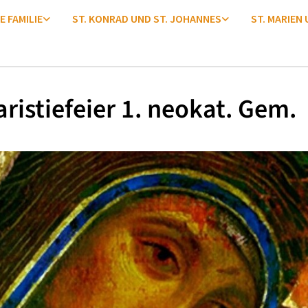
E FAMILIE
ST. KONRAD UND ST. JOHANNES
ST. MARIEN
ristiefeier 1. neokat. Gem.