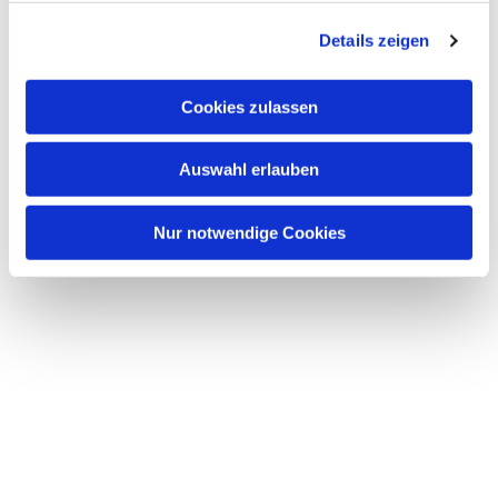
g
Details zeigen
s
a
u
Cookies zulassen
s
w
Auswahl erlauben
a
h
l
Nur notwendige Cookies