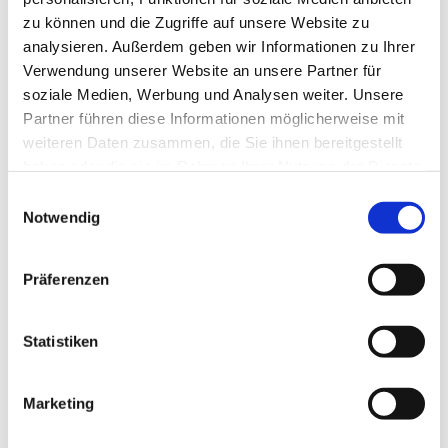
zu können und die Zugriffe auf unsere Website zu
analysieren. Außerdem geben wir Informationen zu Ihrer
Verwendung unserer Website an unsere Partner für
soziale Medien, Werbung und Analysen weiter. Unsere
Partner führen diese Informationen möglicherweise mit
weiteren Daten zusammen, die Sie ihnen bereitgestellt
haben oder die sie im Rahmen Ihrer Nutzung der Dienste
gesammelt haben.
E
Notwendig
i
n
w
Präferenzen
i
l
l
Statistiken
i
g
Marketing
Dies könnte Sie auch interessieren
u
n