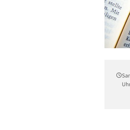
Sam
Uh