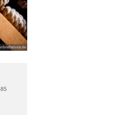
arrbriefservice.de
585