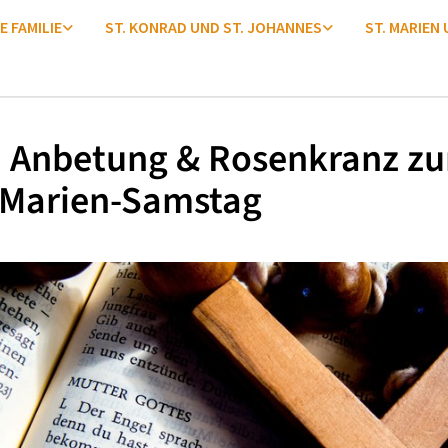
E FAMILIE
ST. KONRAD UND ST. JOHANNES
ST. MARIEN
. Anbetung & Rosenkranz z
-Marien-Samstag