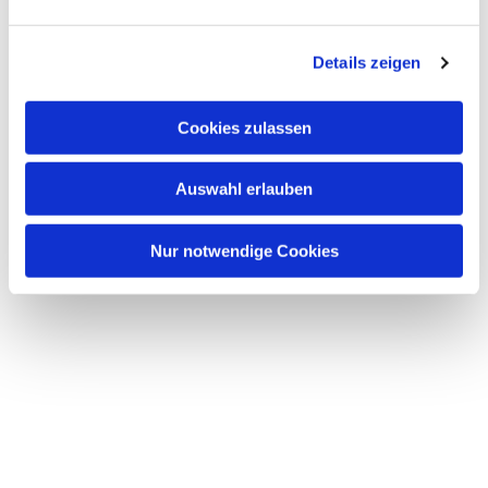
Dies könnte Sie auch interessieren
n
g
Details zeigen
s
a
u
Cookies zulassen
s
w
Auswahl erlauben
a
h
l
Nur notwendige Cookies