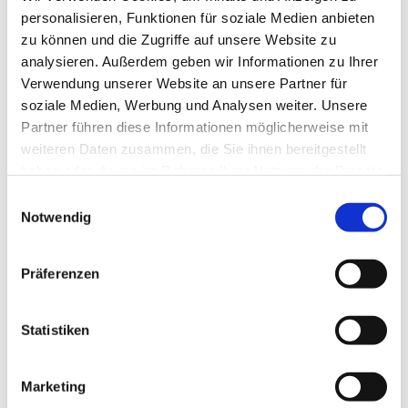
personalisieren, Funktionen für soziale Medien anbieten
zu können und die Zugriffe auf unsere Website zu
analysieren. Außerdem geben wir Informationen zu Ihrer
Verwendung unserer Website an unsere Partner für
soziale Medien, Werbung und Analysen weiter. Unsere
Partner führen diese Informationen möglicherweise mit
weiteren Daten zusammen, die Sie ihnen bereitgestellt
haben oder die sie im Rahmen Ihrer Nutzung der Dienste
gesammelt haben.
E
Notwendig
i
n
w
Präferenzen
i
l
l
Statistiken
i
g
Marketing
u