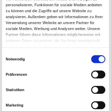
personalisieren, Funktionen für soziale Medien anbieten
zu können und die Zugriffe auf unsere Website zu
analysieren. Außerdem geben wir Informationen zu Ihrer
Verwendung unserer Website an unsere Partner für
soziale Medien, Werbung und Analysen weiter. Unsere
Partner führen diese Informationen möglicherweise mit
weiteren Daten zusammen, die Sie ihnen bereitgestellt
haben oder die sie im Rahmen Ihrer Nutzung der Dienste
gesammelt haben.
E
Notwendig
i
n
w
Präferenzen
i
l
l
Statistiken
i
g
Marketing
u