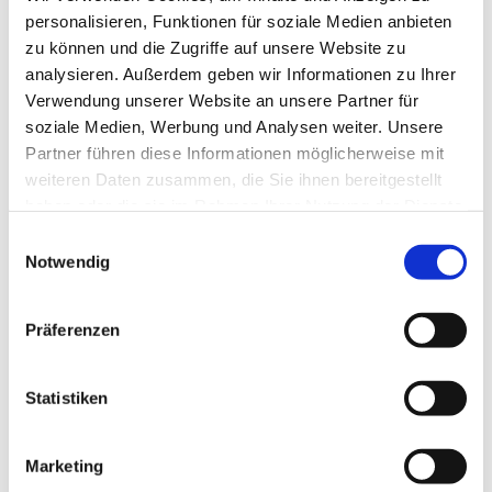
personalisieren, Funktionen für soziale Medien anbieten
zu können und die Zugriffe auf unsere Website zu
analysieren. Außerdem geben wir Informationen zu Ihrer
Verwendung unserer Website an unsere Partner für
soziale Medien, Werbung und Analysen weiter. Unsere
Partner führen diese Informationen möglicherweise mit
weiteren Daten zusammen, die Sie ihnen bereitgestellt
haben oder die sie im Rahmen Ihrer Nutzung der Dienste
gesammelt haben.
E
Notwendig
i
n
w
Präferenzen
i
l
l
Statistiken
i
g
Marketing
u