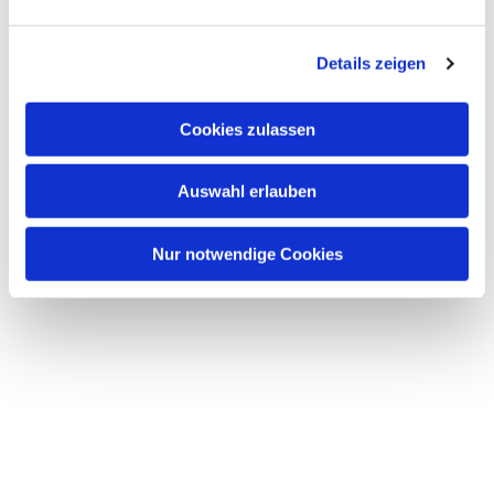
Dies könnte Sie auch interessieren
n
g
Details zeigen
s
a
u
Cookies zulassen
s
w
Auswahl erlauben
a
h
l
Nur notwendige Cookies