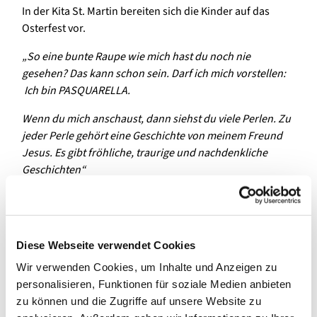
In der Kita St. Martin bereiten sich die Kinder auf das
Osterfest vor.
„
So eine bunte Raupe wie mich hast du noch nie
gesehen? Das kann schon sein. Darf ich mich vorstellen:
Ich bin PASQUARELLA.
Wenn du mich anschaust, dann siehst du viele Perlen. Zu
jeder Perle gehört eine Geschichte von
meinem Freund
Jesus. Es gibt fröhliche, traurige und nachdenkliche
Geschichten
“
So beginnt die Fastenzeit in der Kita St. Martin. An jedem
Montag erzählt die kleine Raupe Pasquarella den Kindern
eine neue Geschichte von Jesus. Die Kinder erfahren, wie
Diese Webseite verwendet Cookies
Jesus getauft wurde und den Menschen, die frohe
Botschaft der Liebe seines Vaters verkündet hat. Sie
Wir verwenden Cookies, um Inhalte und Anzeigen zu
hören Geschichten über die Hoffnung, die er Kranken
personalisieren, Funktionen für soziale Medien anbieten
und Verlassenen spendet, und erleben auch, dass er
zu können und die Zugriffe auf unsere Website zu