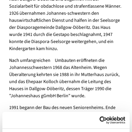
Sozialarbeit für obdachlose und strafentlassene Männer.
1926 übernahmen Johannes-schwestern den
hauswirtschaftlichen Dienst und halfen in der Seelsorge
der Diasporagemeinde Dallgow-Döberitz. Das Haus
wurde 1941 durch die Gestapo beschlagnahmt, 1947
konnte die Diaspora-Seelsorge weitergehen, und ein
Kindergarten kam hinzu.
Nach umfangreichen Umbauten eröffneten die
Johannesschwestern 1968 das Altenheim. Wegen
Überalterung kehrten sie 1988 in ihr Mutterhaus zurück,
und das Ehepaar Kolloch übernahm die Leitung des
Hauses in Dallgow-Döberitz, dessen Träger 1990 die
"Johanneshaus gGmbH Berlin" wurde.
1991 begann der Bau des neuen Seniorenheims. Ende
des Jahres 2000 wurde das neuerbaute Johanneshaus
mit 44 Einzelzimmern für pflegebedürftige Senioren
sowie 20 Plätze für Betreutes Wohnen bezogen und im