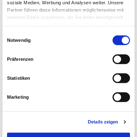
soziale Medien, Werbung und Analysen weiter. Unsere
Partner führen diese Informationen möglicherweise mit
weiteren Daten zusammen, die Sie ihnen bereitgestellt
haben oder die sie im Rahmen Ihrer Nutzung der Dienste
gesammelt haben.
E
Notwendig
i
n
w
Präferenzen
i
l
l
Statistiken
i
g
Marketing
u
n
g
Details zeigen
s
a
u