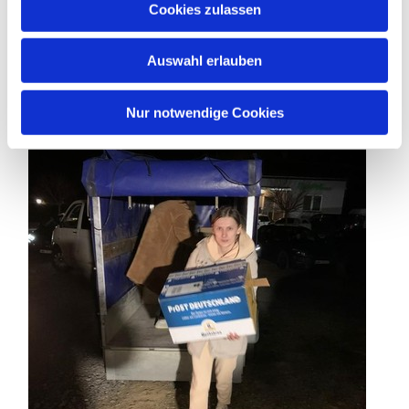
Cookies zulassen
s
An der Grenze
w
Auswahl erlauben
a
h
l
Nur notwendige Cookies