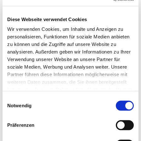
gestartet
Heute, am 4. März konnte der erste Hilfstransport von St.
Diese Webseite verwendet Cookies
Joseph in die Ukraine starten. Vertrauensleute der
Pfarrei können gewährleisten, daß die Hilfsgüter über
Wir verwenden Cookies, um Inhalte und Anzeigen zu
einen kleinen, offenen Grenzübergang und über
personalisieren, Funktionen für soziale Medien anbieten
Nebenstraßen bis in den Osten des bedrängten Landes
zu können und die Zugriffe auf unsere Website zu
gebracht werden. Auf dem Rückweg werden Sie
analysieren. Außerdem geben wir Informationen zu Ihrer
Flüchtlinge mitnehmen.
Verwendung unserer Website an unsere Partner für
soziale Medien, Werbung und Analysen weiter. Unsere
In wenigen Tagen wurden von den Menschen in
Partner führen diese Informationen möglicherweise mit
Siemensstadt und Haselhorst großzügig Hilfsgüter
weiteren Daten zusammen, die Sie ihnen bereitgestellt
gespendet! Ein herzliches Dankeschön an alle Spender!
haben oder die sie im Rahmen Ihrer Nutzung der Dienste
gesammelt haben.
Mitglieder der Kolpingsfamilie Siemensstadt sortierten
E
Notwendig
und verluden die Gaben in die Transporter.
i
n
Da der Angriffskrieg gegen die Ukraine und das Leid der
w
Präferenzen
Bevölkerung voraussichtlich noch länger dauern wird,
i
werden weitere Spenden gerne angenommen, um
l