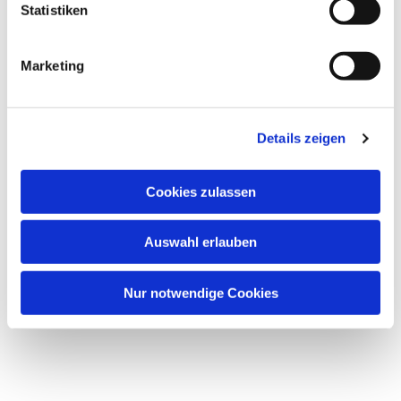
weitere Hilfstransporte zu ermöglichen.
l
Statistiken
i
g
Marketing
u
n
g
Details zeigen
s
a
Dies könnte Sie auch interessieren
u
Cookies zulassen
s
w
Auswahl erlauben
a
h
l
Nur notwendige Cookies