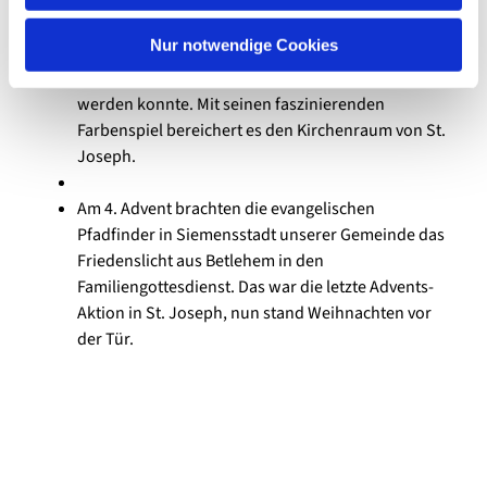
werden, nachdem einige technische
h
Schwierigkeiten überwunden wurden. (Vor allem
l
Nur notwendige Cookies
mußte ein Steiger gefunden werden, der in die
Kirche hineinpaßt und hoch genug ausgefahren
werden konnte. Mit seinen faszinierenden
Farbenspiel bereichert es den Kirchenraum von St.
Joseph.
Am 4. Advent brachten die evangelischen
Pfadfinder in Siemensstadt unserer Gemeinde das
Friedenslicht aus Betlehem in den
Familiengottesdienst. Das war die letzte Advents-
Aktion in St. Joseph, nun stand Weihnachten vor
der Tür.