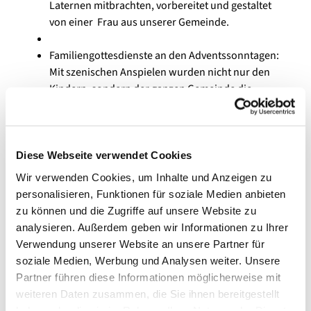
Laternen mitbrachten, vorbereitet und gestaltet
von einer Frau aus unserer Gemeinde.
Familiengottesdienste an den Adventssonntagen:
Mit szenischen Anspielen wurden nicht nur den
Kindern, sondern der ganzen Gemeinde die
Lesungen nahegebracht: Ein Werkzeugkasten, ein
platter Fahrradreifen und ein motzender
Familienvater, der partout nicht das Rad seiner
Tochter reparieren will, sieht man nicht alle Tage im
Diese Webseite verwendet Cookies
Gottesdienst. Aber der Katehetin gelang es mit
Wir verwenden Cookies, um Inhalte und Anzeigen zu
Unterstützung der Kinder den Vater dazu zu
personalisieren, Funktionen für soziale Medien anbieten
bringen „Das Kleid des Elends“ wieder auszuziehen
zu können und die Zugriffe auf unsere Website zu
und „umzukehren“, wie es in den Lesungen stand.
analysieren. Außerdem geben wir Informationen zu Ihrer
Verwendung unserer Website an unsere Partner für
(Vor-)Weihnachtsfeier der Ministranten: Mit einem
soziale Medien, Werbung und Analysen weiter. Unsere
lustigen Ministrantenquiz, einem leckeren Essen
Partner führen diese Informationen möglicherweise mit
und einem kleinem Geschenk feierten die
weiteren Daten zusammen, die Sie ihnen bereitgestellt
Ministranten von St. Stephanus und St. Joseph im
haben oder die sie im Rahmen Ihrer Nutzung der Dienste