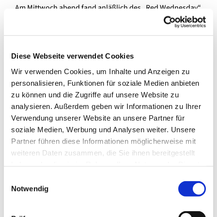
Am Mittwoch abend fand anläßlich des „Red Wednesday“
eine Andacht für die Christen statt, die in vielen Ländern
dieser Welt Diskriminierung, Verfolgung und Terror bis
hin zum gewaltsamen Tod ausgesetzt sind.
Diese Webseite verwendet Cookies
Besonders interessant war der Vortrag von Kerols
Wir verwenden Cookies, um Inhalte und Anzeigen zu
Lindemann, der per Youtube hinzugeschaltet wurde. Herr
personalisieren, Funktionen für soziale Medien anbieten
Lindemann ist koptischer Christ, in Ägypten
zu können und die Zugriffe auf unsere Website zu
aufgewachsen und konnte eindringlich von den
analysieren. Außerdem geben wir Informationen zu Ihrer
Erfahrungen der Zurücksetzung und des Mobbings,
Verwendung unserer Website an unsere Partner für
denen schon koptische Schulkinder ausgesetzt sind,
soziale Medien, Werbung und Analysen weiter. Unsere
erzählen. Ebenso berichtete er vom blutigen
Partner führen diese Informationen möglicherweise mit
Bombenterror, dem ein Teil seiner Familie zum Opfer fiel.
weiteren Daten zusammen, die Sie ihnen bereitgestellt
Das Herzstück der Andacht bildete das fürbittende Gebet
haben oder die sie im Rahmen Ihrer Nutzung der Dienste
für die Glaubensgeschwister, die solchem großem oder
gesammelt haben.
E
kleinen Terror ausgesetzt sind.
Notwendig
i
n
Möge das Blut der Glaubenszeugen zum Segen für die
w