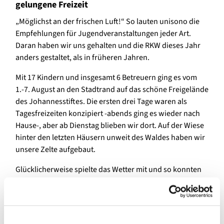
gelungene Freizeit
„Möglichst an der frischen Luft!“ So lauten unisono die
Empfehlungen für Jugendveranstaltungen jeder Art.
Daran haben wir uns gehalten und die RKW dieses Jahr
anders gestaltet, als in früheren Jahren.
Mit 17 Kindern und insgesamt 6 Betreuern ging es vom
1.-7. August an den Stadtrand auf das schöne Freigelände
des Johannesstiftes. Die ersten drei Tage waren als
Tagesfreizeiten konzipiert -abends ging es wieder nach
Hause-, aber ab Dienstag blieben wir dort. Auf der Wiese
hinter den letzten Häusern unweit des Waldes haben wir
unsere Zelte aufgebaut.
Glücklicherweise spielte das Wetter mit und so konnten
wir fast die ganze Zeit draußen leben: Ob Basteln oder
Bibelarbeit, ob Mahlzeit oder Baseball-Turnier, ob
Gottesdienst oder Paddeltour, oder einfach nur die freie
Zeit in der Mittagspause- der freie Himmel mit seinen