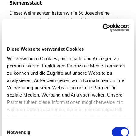
Siemensstadt
Dieses Weihnachten hatten wir in St. Joseph eine
besonders eindrucksvolle Weihnachtkrippe. Eine weite
Landschaft wurde gestaltet und wir waren eingeladen,
diese durch eigene Figuren zu beleben. Etliche Familien
beteiligten sich daran; besonders ist der prachtvolle,
Diese Webseite verwendet Cookies
selbstgebaute Verkündigungsengel zu erwähnen, der mit
seinen Glanz die vielen kleinen Hirten zu seinen Füßen
Wir verwenden Cookies, um Inhalte und Anzeigen zu
erleuchtete.
personalisieren, Funktionen für soziale Medien anbieten
zu können und die Zugriffe auf unsere Website zu
Das Herzstück jeder Krippen(landschaft) bildet jedoch
analysieren. Außerdem geben wir Informationen zu Ihrer
der Stall in dem das neugeborene Christkind seine erste
Verwendung unserer Website an unsere Partner für
Heimstatt findet. Dieser Stall mußte in St. Joseph dieses
soziale Medien, Werbung und Analysen weiter. Unsere
Jahr neugebaut werden, denn der alte war baufällig
Partner führen diese Informationen möglicherweise mit
geworden. Das übernahm dankenswerterweie eine
weiteren Daten zusammen, die Sie ihnen bereitgestellt
Gruppe des aktiven evangelischen Pfadfinderstammes,
haben oder die sie im Rahmen Ihrer Nutzung der Dienste
der seit ca 12 Jahren in Siemensstadt existiert. Die
gesammelt haben.
E
Jugendlichen und ihre Gruppenleiterin haben unter
Notwendig
i
Verwendung des alten Materials einen soliden und