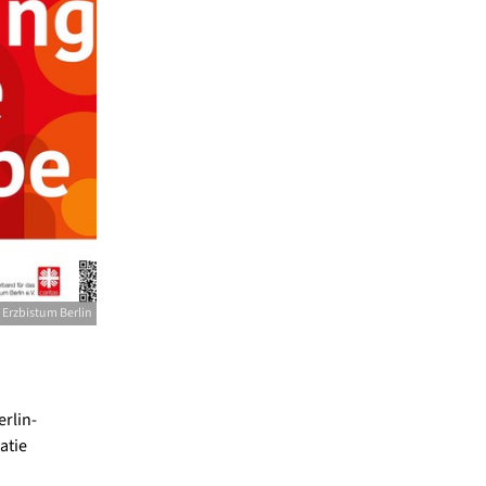
 Erzbistum Berlin
erlin-
atie