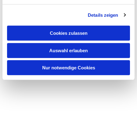
n
g
Details zeigen
s
a
u
Cookies zulassen
s
w
Auswahl erlauben
a
h
l
Nur notwendige Cookies