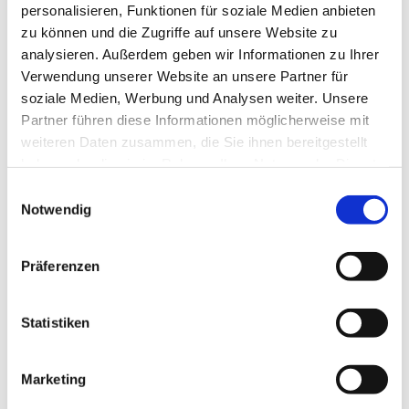
personalisieren, Funktionen für soziale Medien anbieten
Der Nikolaus kommt und beschenkt die Kinder
zu können und die Zugriffe auf unsere Website zu
Bald ist es wieder soweit: Am 6. Dezember kommt St.
analysieren. Außerdem geben wir Informationen zu Ihrer
Nikolaus auch in unsere Gemeinde, er erzählt
Verwendung unserer Website an unsere Partner für
Geschichten aus seinem Leben, singt mit den Kindern
soziale Medien, Werbung und Analysen weiter. Unsere
Lieder und beschenkt sie mit seinen kleinen Geschenken.
Partner führen diese Informationen möglicherweise mit
weiteren Daten zusammen, die Sie ihnen bereitgestellt
Am: 6.Dezember
haben oder die sie im Rahmen Ihrer Nutzung der Dienste
Um: 17.00 Uhr
gesammelt haben.
E
Im: Gemeindesaal St. Joseph
Notwendig
i
Anmeldungen sind keine notwendig, alle Kinder bis ins
n
Grundschulalter herzlich willkommen.
w
Präferenzen
i
l
l
Statistiken
i
g
Marketing
u
Dies könnte Sie auch interessieren