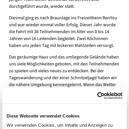
durchgeführt wurde, wieder statt.
Diesmal ging es nach Braunlage ins Freizeitheim RenYou
und war wieder einmal voller Erfolg. Dieses Jahr wurde
die Fahrt mit 38 Teilnehmenden im Alter von 8 bis 14
Jahren von 16 Leitenden begleitet. Zwei Köchinnen
haben uns jeden Tag mit leckeren Mahlzeiten versorgt.
Das geräumige Haus und das umliegende Gelände haben
uns viele Möglichkeiten geboten, mit den Teilnehmenden
zu spielen und vieles neues zu entdecken. Bei der
Tageswanderung und der einer Schnitzeljagd haben wir
die nähere Umgebung kennengelernt. Wenn das Wetter
mal nicht ganz mitgespielt hat, wurden die vielen
Möglichkeiten im Haus genutzt, die Teilnehmenden
konnten sich bei Kreisspielen besser kennenlernen,
Freundschaftsbänder knüpfen, Taschen bemalen,
Diese Webseite verwendet Cookies
basteln, Gesellschaftsspiele spielen und vieles mehr. Ein
Wir verwenden Cookies, um Inhalte und Anzeigen zu
Highlight war der Theaterabend, bei welchen die