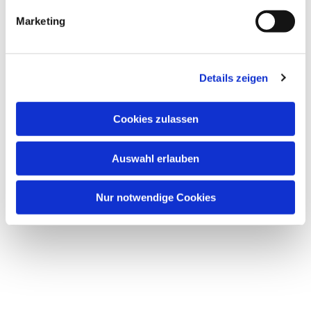
g
Marketing
u
n
g
Dies könnte Sie auch interessieren
Details zeigen
s
a
u
Cookies zulassen
s
w
Auswahl erlauben
a
h
l
Nur notwendige Cookies