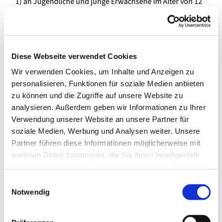
1) an Jugendliche und junge Erwachsene im Alter von 12
bis 27 Jahren und deren Eltern -
Jugendmigrationsdienst (JMD)
2) an Neuzugewanderte, mit komplexen Problemlagen -
Diese Webseite verwendet Cookies
Migrationsberatung für erwachsene Zuwanderer (MBE)
Wir verwenden Cookies, um Inhalte und Anzeigen zu
3) An Einzelpersonen und Familien mit Migrations- und
personalisieren, Funktionen für soziale Medien anbieten
Fluchtbezug, die seit langem in Spandau leben -
zu können und die Zugriffe auf unsere Website zu
Migrationssozialdienst (MSD)
analysieren. Außerdem geben wir Informationen zu Ihrer
Verwendung unserer Website an unsere Partner für
Die Beratung des Migrationsdienstes ist individuell,
soziale Medien, Werbung und Analysen weiter. Unsere
kostenlos und vertraulich und wird in verschiedenen
Partner führen diese Informationen möglicherweise mit
Sprachen wie Deutsch, Englisch, Französisch, Russisch,
weiteren Daten zusammen, die Sie ihnen bereitgestellt
Arabisch, Bulgarisch angeboten. Auf Wunsch stehen
haben oder die sie im Rahmen Ihrer Nutzung der Dienste
weitere Sprachmittler*Innen zur Verfügung (z.B. Farsi,
gesammelt haben.
Dari, Türkisch, Polnisch, Serbisch etc.).
E
Notwendig
i
Unsere thematischen Angebote sind u.a.:
n
w
Beratung zur Entwicklung schulischer Perspektiven