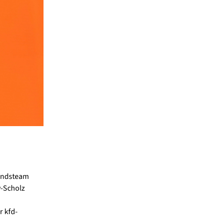
tandsteam
-Scholz
r kfd-