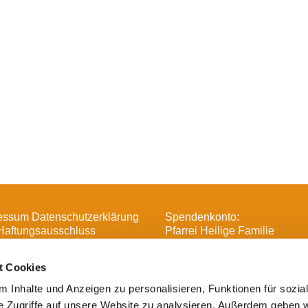
essum Datenschutzerklärung
Spendenkonto:
Haftungsausschluss
Pfarrei Heilige Familie
DE16 3706 0193 6006 1370 
t Cookies
 Inhalte und Anzeigen zu personalisieren, Funktionen für sozia
e Zugriffe auf unsere Website zu analysieren. Außerdem geben w

Heilige Familie, Spandau-Havelland