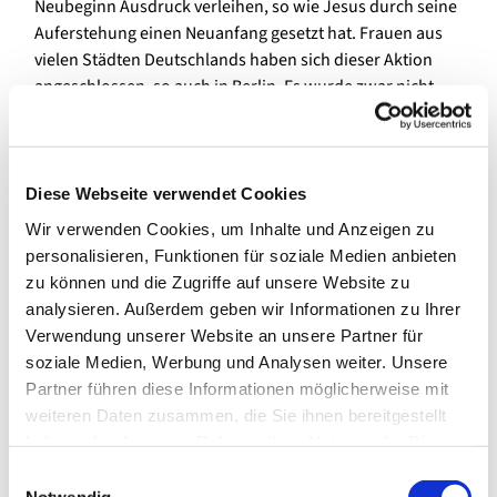
Neubeginn Ausdruck verleihen, so wie Jesus durch seine
Auferstehung einen Neuanfang gesetzt hat. Frauen aus
vielen Städten Deutschlands haben sich dieser Aktion
angeschlossen, so auch in Berlin. Es wurde zwar nicht
gestreikt, aber vor der St. Hedwigs-Kathedrale, der
Bischofskirche, fand am Donnerstag, 16.05.2019, ein
Gottesdienst statt. Die St. Hedwigs-Kathedrale, die
derzeit wegen Sanierung und Umbau geschlossen ist,
Diese Webseite verwendet Cookies
wurde damit zu einem symbolträchtigen Zeichen: mit
Wir verwenden Cookies, um Inhalte und Anzeigen zu
Reformen, insbesondere mit der Gleichstellung von
personalisieren, Funktionen für soziale Medien anbieten
Frauen ist in absehbarer Zeit nicht zu rechnen.
zu können und die Zugriffe auf unsere Website zu
analysieren. Außerdem geben wir Informationen zu Ihrer
Ein hoffnungsvolles Zeichen setzten ca. 200 Frauen und
Verwendung unserer Website an unsere Partner für
Männer, darunter viele Ordensleute aus verschiedenen
soziale Medien, Werbung und Analysen weiter. Unsere
Ordensgemeinschaften. Sie sind der Einladung zu diesem
Partner führen diese Informationen möglicherweise mit
Gottesdienst gefolgt und haben betend und singend mit
weiteren Daten zusammen, die Sie ihnen bereitgestellt
Psalmen und Bibellesung die Reformen begründet und
haben oder die sie im Rahmen Ihrer Nutzung der Dienste
sich für die Erneuerung der Kirche stark gemacht.
gesammelt haben.
E
Nach dieser Aktion gab es ein Nachdenken wie die