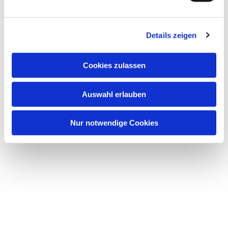
n
Dies könnte Sie auch interessieren
g
Details zeigen
s
a
u
Cookies zulassen
s
w
Auswahl erlauben
a
h
l
Nur notwendige Cookies