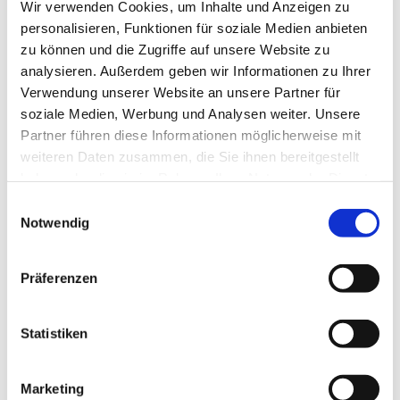
Wir verwenden Cookies, um Inhalte und Anzeigen zu
Hier veröffentlichen wir die vorläufigen Ergebnisse der
personalisieren, Funktionen für soziale Medien anbieten
Pfarreirats- und Gemeinderatswahlen.
zu können und die Zugriffe auf unsere Website zu
Da einige der in den Pfarreirat gewählten Kandidaten
analysieren. Außerdem geben wir Informationen zu Ihrer
ebenfalls in ihren Gemeinderat gewählt wurden und sich
Verwendung unserer Website an unsere Partner für
nun -gemäß Satzung- für einen der beiden Gremien
soziale Medien, Werbung und Analysen weiter. Unsere
entscheiden müssen, wird es voraussichtlich noch zu
Partner führen diese Informationen möglicherweise mit
Veränderungen kommen, was die Zusammensetzung der
weiteren Daten zusammen, die Sie ihnen bereitgestellt
Gremien betrifft.
haben oder die sie im Rahmen Ihrer Nutzung der Dienste
gesammelt haben.
E
Bekanntgabe Wahlergebnis GR-Wahl St. Joseph.jpg
Notwendig
i
n
Bekanntgabe Wahlergebnis PR Heilige Familie .jpg
w
Präferenzen
i
l
l
Statistiken
i
g
Marketing
u