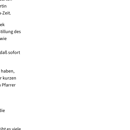
rtin
-Zeit.
lek
tillung des
 wie
odaß sofort
u haben,
er kurzen
 Pfarrer
die
bt es viele