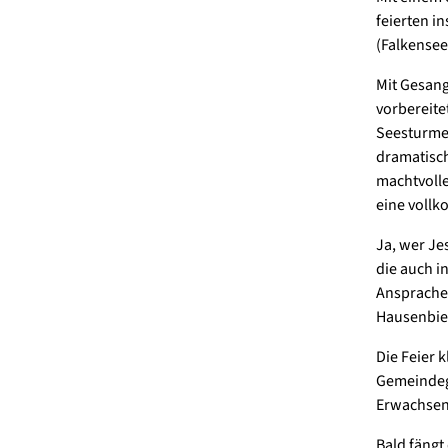
feierten i
(Falkensee
Mit Gesang
vorbereite
Seesturmes
dramatisch
machtvolle
eine vollk
Ja, wer Je
die auch i
Ansprache,
Hausenbie
Die Feier 
Gemeindeg
Erwachsen
Bald fängt