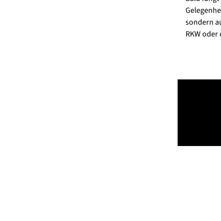
Gelegenhei
sondern au
RKW oder d