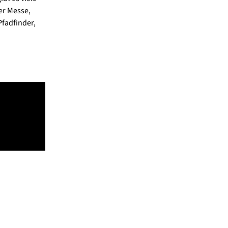
er Messe,
Pfadfinder,