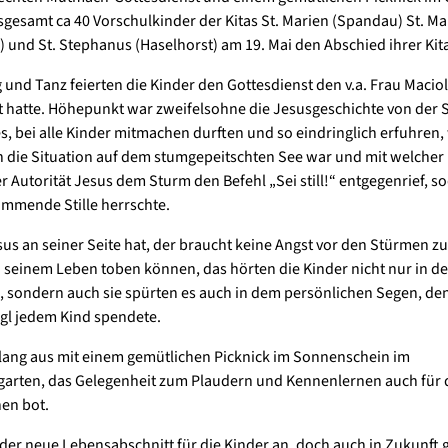
nsgesamt ca 40 Vorschulkinder der Kitas St. Marien (Spandau) St. Ma
) und St. Stephanus (Haselhorst) am 19. Mai den Abschied ihrer Kita
 und Tanz feierten die Kinder den Gottesdienst den v.a. Frau Macio
t hatte. Höhepunkt war zweifelsohne die Jesusgeschichte von der S
, bei alle Kinder mitmachen durften und so eindringlich erfuhren,
 die Situation auf dem stumgepeitschten See war und mit welcher
r Autorität Jesus dem Sturm den Befehl „Sei still!“ entgegenrief, s
ommende Stille herrschte.
sus an seiner Seite hat, der braucht keine Angst vor den Stürmen z
n seinem Leben toben können, das hörten die Kinder nicht nur in d
 sondern auch sie spürten es auch in dem persönlichen Segen, den
gl jedem Kind spendete.
klang aus mit einem gemütlichen Picknick im Sonnenschein im
arten, das Gelegenheit zum Plaudern und Kennenlernen auch für 
en bot.
 der neue Lebensabschnitt für die Kinder an, doch auch in Zukunft gi