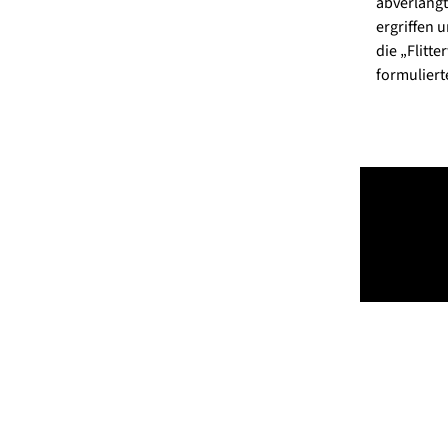
abverlangt
ergriffen 
die „Flitte
formuliert