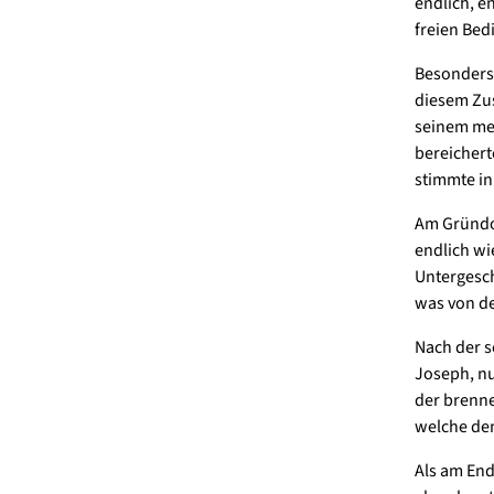
endlich, e
freien Bed
Besonders 
diesem Zu
seinem meh
bereichert
stimmte in
Am Gründon
endlich wi
Untergesc
was von d
Nach der s
Joseph, nu
der brenne
welche den
Als am Ende