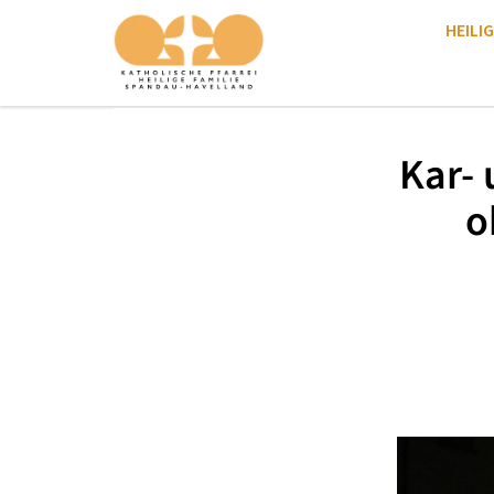
HEILIG
Kar- 
o