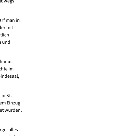
albwegs
arf man in
er mit
tlich
n und
phanus
chte im
indesaal,
in St.
hem Einzug
det wurden,
rgel alles