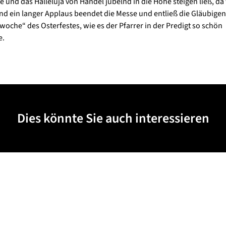
e und das Halleluja von Händel jubelnd in die Höhe steigen ließ, da
und ein langer Applaus beendet die Messe und entließ die Gläubigen 
rwoche“ des Osterfestes, wie es der Pfarrer in der Predigt so schön
e.
Dies könnte Sie auch interessieren