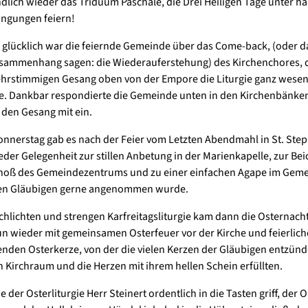
ndlich wieder das Triduum Paschale, die Drei Heiligen Tage unter h
ingungen feiern!
glücklich war die feiernde Gemeinde über das Come-back, (oder d
sammenhang sagen: die Wiederauferstehung) des Kirchenchores, d
rstimmigen Gesang oben von der Empore die Liturgie ganz wesen
e. Dankbar respondierte die Gemeinde unten in den Kirchenbänke
 den Gesang mit ein.
nerstag gab es nach der Feier vom Letzten Abendmahl in St. Ste
eder Gelegenheit zur stillen Anbetung in der Marienkapelle, zur Bei
hoß des Gemeindezentrums und zu einer einfachen Agape im Geme
en Gläubigen gerne angenommen wurde.
chlichten und strengen Karfreitagsliturgie kam dann die Osternacht 
n wieder mit gemeinsamen Osterfeuer vor der Kirche und feierlic
nden Osterkerze, von der die vielen Kerzen der Gläubigen entzün
 Kirchraum und die Herzen mit ihrem hellen Schein erfüllten.
 der Osterliturgie Herr Steinert ordentlich in die Tasten griff, der O