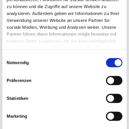
zu können und die Zugriffe auf unsere Website zu
analysieren. Außerdem geben wir Informationen zu Ihrer
Verwendung unserer Website an unsere Partner für
soziale Medien, Werbung und Analysen weiter. Unsere
Partner führen diese Informationen möglicherweise mit
weiteren Daten zusammen, die Sie ihnen bereitgestellt
haben oder die sie im Rahmen Ihrer Nutzung der Dienste
gesammelt haben.
E
Notwendig
i
n
w
Präferenzen
i
l
l
Statistiken
i
g
Marketing
Dies könnte Sie auch interessieren
u
n