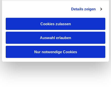
g
Details zeigen
s
a
u
Cookies zulassen
s
w
Auswahl erlauben
a
h
l
Nur notwendige Cookies