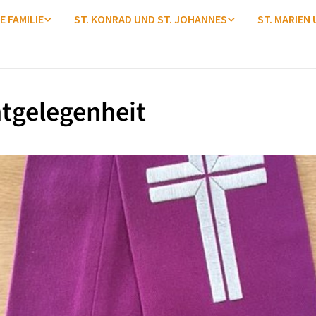
E FAMILIE
ST. KONRAD UND ST. JOHANNES
ST. MARIEN
tgelegenheit