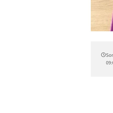
Son
09: