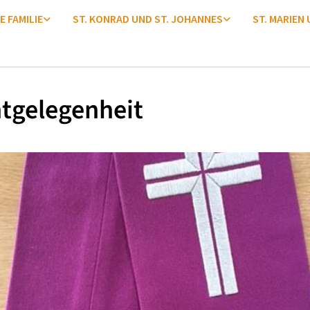
E FAMILIE
ST. KONRAD UND ST. JOHANNES
ST. MARIEN
tgelegenheit