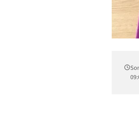
Son
09: