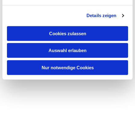
n
g
Details zeigen
s
a
u
Cookies zulassen
s
w
Auswahl erlauben
a
h
l
Nur notwendige Cookies