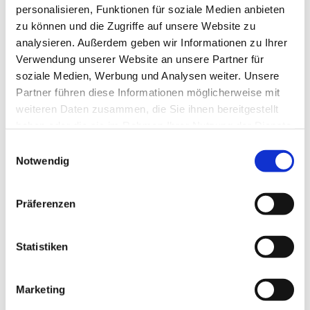
personalisieren, Funktionen für soziale Medien anbieten
zu können und die Zugriffe auf unsere Website zu
analysieren. Außerdem geben wir Informationen zu Ihrer
Verwendung unserer Website an unsere Partner für
soziale Medien, Werbung und Analysen weiter. Unsere
Partner führen diese Informationen möglicherweise mit
weiteren Daten zusammen, die Sie ihnen bereitgestellt
haben oder die sie im Rahmen Ihrer Nutzung der Dienste
gesammelt haben.
E
Notwendig
i
n
w
Präferenzen
i
l
l
Statistiken
i
g
Marketing
u
Dies könnte Sie auch interessieren