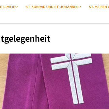
E FAMILIE
ST. KONRAD UND ST. JOHANNES
ST. MARIEN
tgelegenheit