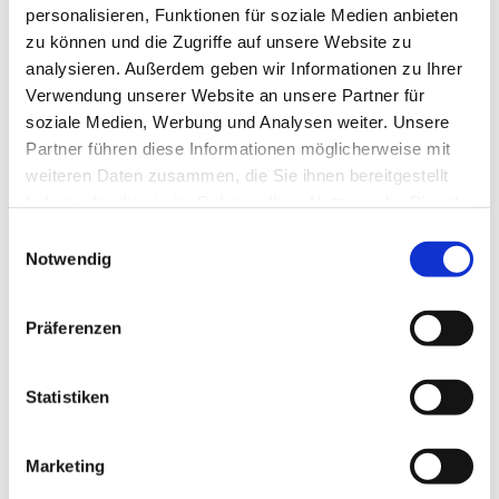
personalisieren, Funktionen für soziale Medien anbieten
zu können und die Zugriffe auf unsere Website zu
analysieren. Außerdem geben wir Informationen zu Ihrer
Verwendung unserer Website an unsere Partner für
soziale Medien, Werbung und Analysen weiter. Unsere
Partner führen diese Informationen möglicherweise mit
weiteren Daten zusammen, die Sie ihnen bereitgestellt
haben oder die sie im Rahmen Ihrer Nutzung der Dienste
gesammelt haben.
E
Notwendig
i
n
w
Präferenzen
i
l
l
Statistiken
i
g
Marketing
u
Dies könnte Sie auch interessieren