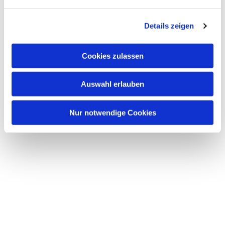
n
g
Details zeigen
s
a
u
Cookies zulassen
s
w
Auswahl erlauben
a
h
l
Nur notwendige Cookies