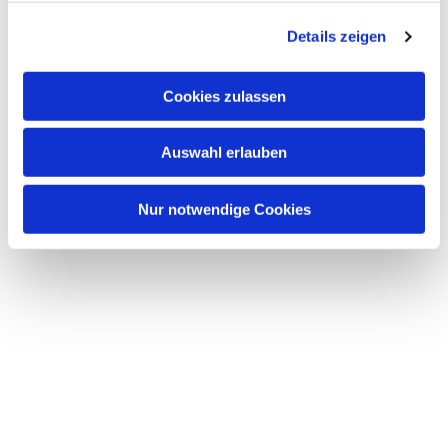
g
Details zeigen
s
a
u
Cookies zulassen
s
w
Auswahl erlauben
a
h
l
Nur notwendige Cookies