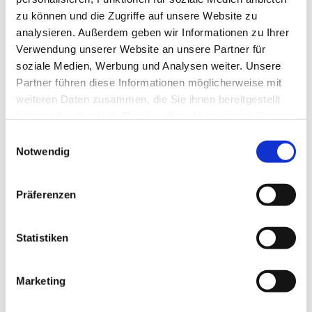
zu können und die Zugriffe auf unsere Website zu
analysieren. Außerdem geben wir Informationen zu Ihrer
Verwendung unserer Website an unsere Partner für
soziale Medien, Werbung und Analysen weiter. Unsere
Partner führen diese Informationen möglicherweise mit
weiteren Daten zusammen, die Sie ihnen bereitgestellt
haben oder die sie im Rahmen Ihrer Nutzung der Dienste
gesammelt haben.
E
Notwendig
i
n
w
Präferenzen
i
l
l
Statistiken
i
g
Marketing
Dies könnte Sie auch interessieren
u
n