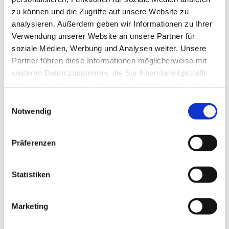
zu können und die Zugriffe auf unsere Website zu
analysieren. Außerdem geben wir Informationen zu Ihrer
Verwendung unserer Website an unsere Partner für
soziale Medien, Werbung und Analysen weiter. Unsere
Partner führen diese Informationen möglicherweise mit
weiteren Daten zusammen, die Sie ihnen bereitgestellt
haben oder die sie im Rahmen Ihrer Nutzung der Dienste
gesammelt haben.
E
Notwendig
i
n
w
Präferenzen
i
l
l
Statistiken
i
g
Marketing
Dies könnte Sie auch interessieren
u
n