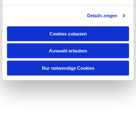
n
g
Details zeigen
s
a
u
Cookies zulassen
s
w
Auswahl erlauben
a
h
l
Nur notwendige Cookies