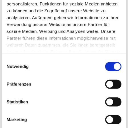
personalisieren, Funktionen für soziale Medien anbieten
zu können und die Zugriffe auf unsere Website zu
analysieren. Außerdem geben wir Informationen zu Ihrer
Verwendung unserer Website an unsere Partner für
soziale Medien, Werbung und Analysen weiter. Unsere
Partner führen diese Informationen möglicherweise mit
weiteren Daten zusammen, die Sie ihnen bereitgestellt
haben oder die sie im Rahmen Ihrer Nutzung der Dienste
gesammelt haben.
E
Notwendig
i
n
w
Präferenzen
i
l
l
Statistiken
i
g
Marketing
u
Dies könnte Sie auch interessieren