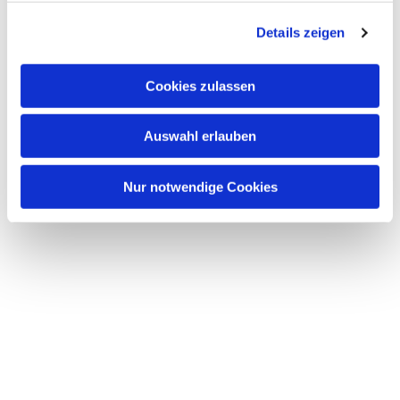
g
Details zeigen
s
a
u
Cookies zulassen
s
w
Auswahl erlauben
a
h
l
Nur notwendige Cookies