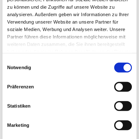
zu können und die Zugriffe auf unsere Website zu
analysieren. Außerdem geben wir Informationen zu Ihrer
Verwendung unserer Website an unsere Partner für
soziale Medien, Werbung und Analysen weiter. Unsere
Partner führen diese Informationen möglicherweise mit
weiteren Daten zusammen, die Sie ihnen bereitgestellt
haben oder die sie im Rahmen Ihrer Nutzung der Dienste
gesammelt haben.
E
Notwendig
i
n
w
Präferenzen
i
l
l
Statistiken
i
g
Marketing
Dies könnte Sie auch interessieren
u
n