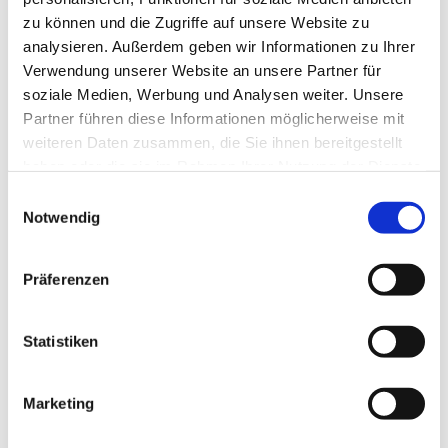
zu können und die Zugriffe auf unsere Website zu
analysieren. Außerdem geben wir Informationen zu Ihrer
Verwendung unserer Website an unsere Partner für
soziale Medien, Werbung und Analysen weiter. Unsere
Partner führen diese Informationen möglicherweise mit
weiteren Daten zusammen, die Sie ihnen bereitgestellt
haben oder die sie im Rahmen Ihrer Nutzung der Dienste
gesammelt haben.
E
Notwendig
i
n
w
Präferenzen
i
l
l
Statistiken
i
g
Marketing
Dies könnte Sie auch interessieren
u
n