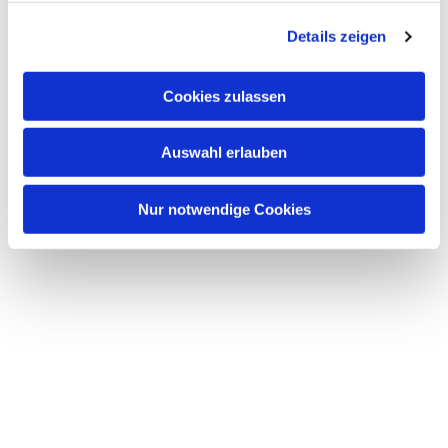
g
Details zeigen
s
a
u
Cookies zulassen
s
w
Auswahl erlauben
a
h
l
Nur notwendige Cookies