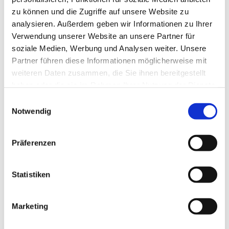
zu können und die Zugriffe auf unsere Website zu
analysieren. Außerdem geben wir Informationen zu Ihrer
Verwendung unserer Website an unsere Partner für
soziale Medien, Werbung und Analysen weiter. Unsere
Partner führen diese Informationen möglicherweise mit
weiteren Daten zusammen, die Sie ihnen bereitgestellt
haben oder die sie im Rahmen Ihrer Nutzung der Dienste
gesammelt haben.
E
Notwendig
i
n
w
Präferenzen
i
l
l
Statistiken
i
g
Marketing
Dies könnte Sie auch interessieren
u
n