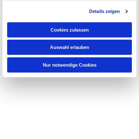
g
Details zeigen
s
a
u
Cookies zulassen
s
w
Auswahl erlauben
a
h
l
Nur notwendige Cookies