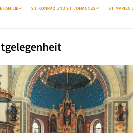
E FAMILIE
ST. KONRAD UND ST. JOHANNES
ST. MARIEN
tgelegenheit