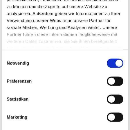
zu können und die Zugriffe auf unsere Website zu
analysieren. Außerdem geben wir Informationen zu Ihrer
Verwendung unserer Website an unsere Partner für
soziale Medien, Werbung und Analysen weiter. Unsere
Partner führen diese Informationen möglicherweise mit
weiteren Daten zusammen, die Sie ihnen bereitgestellt
haben oder die sie im Rahmen Ihrer Nutzung der Dienste
gesammelt haben.
E
Notwendig
i
n
w
Präferenzen
i
l
l
Statistiken
i
g
Marketing
Dies könnte Sie auch interessieren
u
n