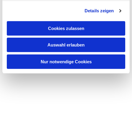
g
Details zeigen
s
a
u
Cookies zulassen
s
w
Auswahl erlauben
a
h
l
Nur notwendige Cookies