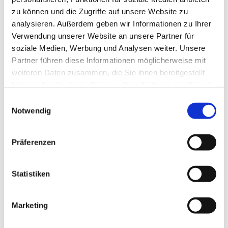
zu können und die Zugriffe auf unsere Website zu
analysieren. Außerdem geben wir Informationen zu Ihrer
Verwendung unserer Website an unsere Partner für
soziale Medien, Werbung und Analysen weiter. Unsere
Partner führen diese Informationen möglicherweise mit
weiteren Daten zusammen, die Sie ihnen bereitgestellt
haben oder die sie im Rahmen Ihrer Nutzung der Dienste
gesammelt haben.
E
Notwendig
i
n
w
Präferenzen
i
l
l
Statistiken
i
g
Marketing
Dies könnte Sie auch interessieren
u
n