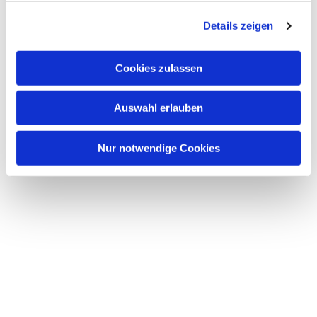
g
Details zeigen
s
a
u
Cookies zulassen
s
w
Auswahl erlauben
a
h
l
Nur notwendige Cookies